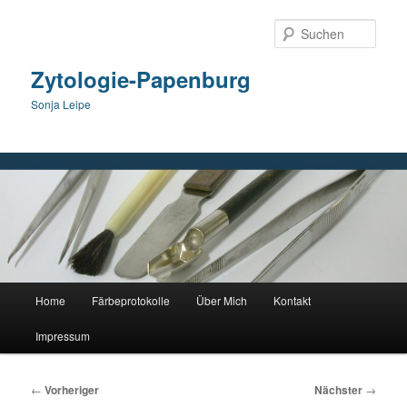
Zum
primären
Such
Inhalt
springen
Zytologie-Papenburg
Sonja Leipe
Hauptmenü
Home
Färbeprotokolle
Über Mich
Kontakt
Impressum
Beitragsnavigation
←
Vorheriger
Nächster
→