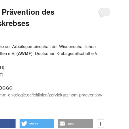
r Prävention des
skrebses
ie
der Arbeitsgemeinschaft der Wissenschaftlichen
ften e.V.
(AWMF
), Deutschen Krebsgesellschaft e.V.
KH
).
ft
DGGG
amm-onkologie.de/leitlinien/zervixkarzinom-praevention/
tweet
mail