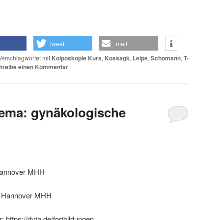
tweet
mail
Verschlagwortet mit
Kolposkopie Kurs
,
Kossagk
,
Leipe
,
Schomann
,
T-
hreibe einen Kommentar
ema: gynäkologische
Hannover MHH
n Hannover MHH
https://dvta.de/fortbildungen